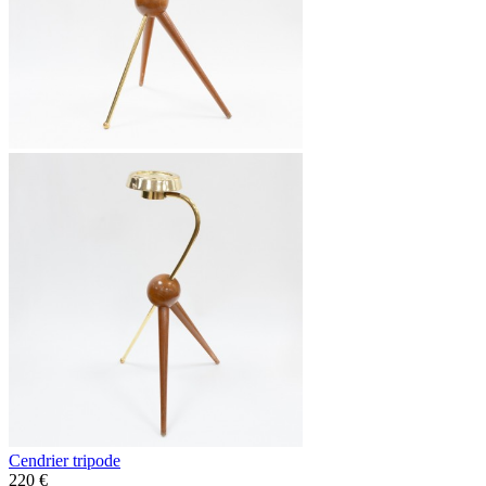
Cendrier tripode
220 €