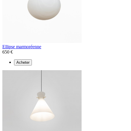
Ellipse marmoréenne
650 €
Acheter