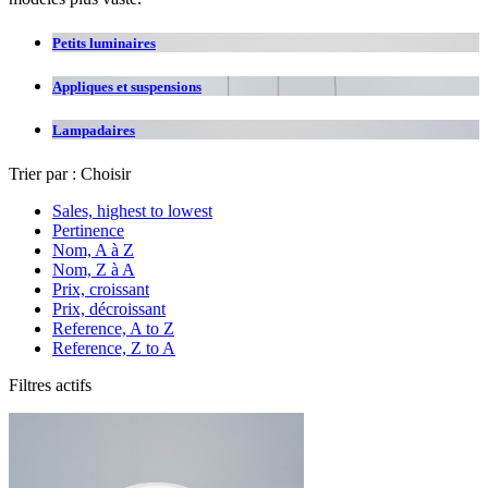
Petits luminaires
Appliques et suspensions
Lampadaires
Trier par :
Choisir
Sales, highest to lowest
Pertinence
Nom, A à Z
Nom, Z à A
Prix, croissant
Prix, décroissant
Reference, A to Z
Reference, Z to A
Filtres actifs