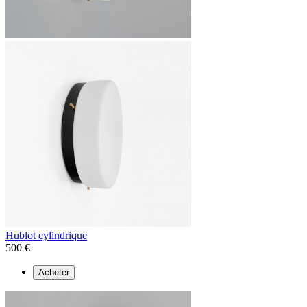
Hublot cylindrique
500 €
Acheter