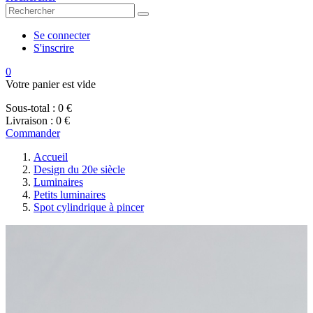
Se connecter
S'inscrire
0
Votre panier est vide
Sous-total :
0 €
Livraison :
0 €
Commander
Accueil
Design du 20e siècle
Luminaires
Petits luminaires
Spot cylindrique à pincer