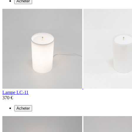
Acheter
Lampe LC-11
370 €
Acheter