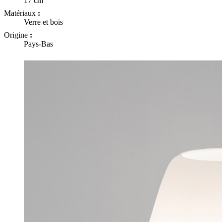
17 cm
Matériaux
:
Verre et bois
Origine
:
Pays-Bas