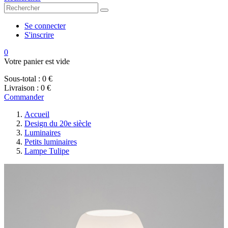
Se connecter
S'inscrire
0
Votre panier est vide
Sous-total :
0 €
Livraison :
0 €
Commander
Accueil
Design du 20e siècle
Luminaires
Petits luminaires
Lampe Tulipe