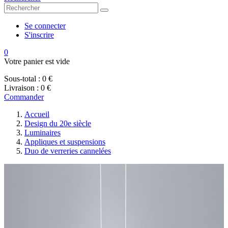
Se connecter
S'inscrire
0
Votre panier est vide
Sous-total :
0 €
Livraison :
0 €
Commander
Accueil
Design du 20e siècle
Luminaires
Appliques et suspensions
Duo de verreries cannelées