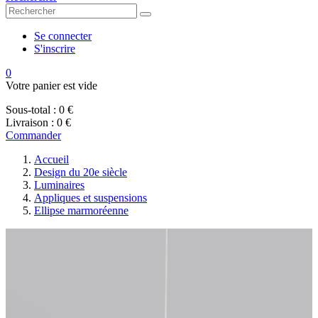
Se connecter
S'inscrire
0
Votre panier est vide
Sous-total :
0 €
Livraison :
0 €
Commander
Accueil
Design du 20e siècle
Luminaires
Appliques et suspensions
Ellipse marmoréenne