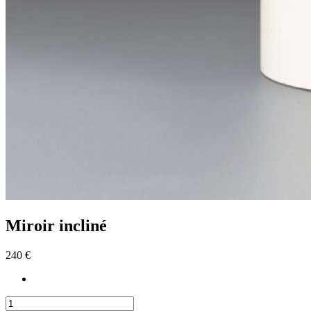
Miroir incliné
240 €