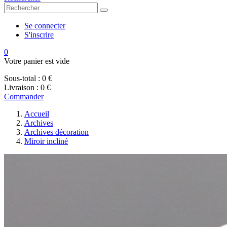
Se connecter
S'inscrire
0
Votre panier est vide
Sous-total :
0 €
Livraison :
0 €
Commander
Accueil
Archives
Archives décoration
Miroir incliné