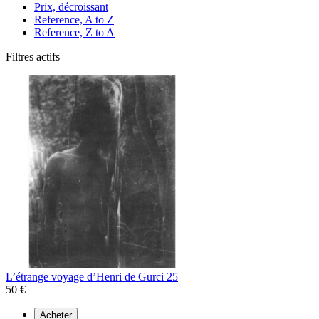
Prix, décroissant
Reference, A to Z
Reference, Z to A
Filtres actifs
L’étrange voyage d’Henri de Gurci 25
50 €
Acheter