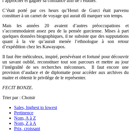
l’approcher et gagner sa confiance afin de l’étudier.
C’était porté par ces heurs qu’Henri de Gurci était parvenu
constituer à un carnet de voyage qui aurait dû marquer son temps.
Mais les années 20 avaient d’autres préoccupations et
s’accommodaient assez peu de la pensée gurcienne. Mises à part
quelques données biographiques, il ne subsiste que des supputations
quant à la vie qu’aurait menée l’ethnologue à son retour
d’expédition chez les Kawayapos.
Il faut être méticuleux, inspiré, persévérant et fortuné pour découvrir
un savant oublié, reconstituer tout son parcours et mettre au jour
l’intégralité de ses recherches méconnues. Il faut encore une
provision d’audace et de diplomatie pour accéder aux archives du
maitre et obtenir le privilège de le représenter.
FECIT BONZE.
Trier par :
Choisir
Sales, highest to lowest
Pertinence
Nom, A à Z
Nom, Z à A
Prix, croissant