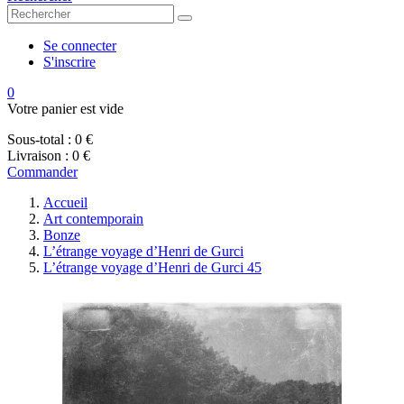
Se connecter
S'inscrire
0
Votre panier est vide
Sous-total :
0 €
Livraison :
0 €
Commander
Accueil
Art contemporain
Bonze
L’étrange voyage d’Henri de Gurci
L’étrange voyage d’Henri de Gurci 45