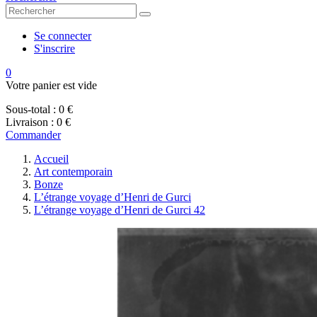
Se connecter
S'inscrire
0
Votre panier est vide
Sous-total :
0 €
Livraison :
0 €
Commander
Accueil
Art contemporain
Bonze
L’étrange voyage d’Henri de Gurci
L’étrange voyage d’Henri de Gurci 42