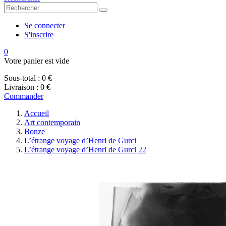
Se connecter
S'inscrire
0
Votre panier est vide
Sous-total :
0 €
Livraison :
0 €
Commander
Accueil
Art contemporain
Bonze
L’étrange voyage d’Henri de Gurci
L’étrange voyage d’Henri de Gurci 22