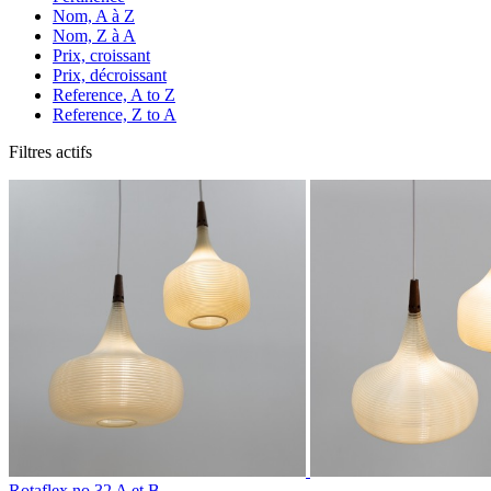
Nom, A à Z
Nom, Z à A
Prix, croissant
Prix, décroissant
Reference, A to Z
Reference, Z to A
Filtres actifs
Rotaflex no 32 A et B