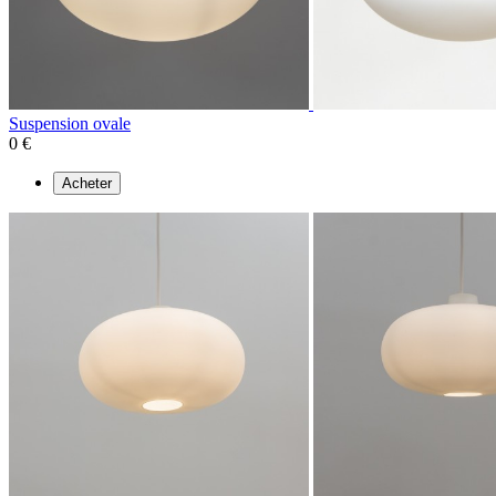
Suspension ovale
0 €
Acheter