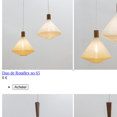
Duo de Rotaflex no 65
0 €
Acheter