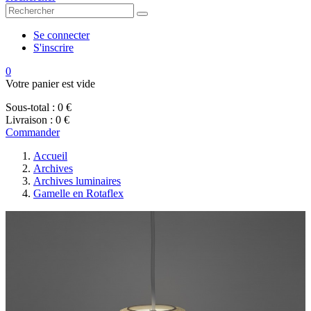
Se connecter
S'inscrire
0
Votre panier est vide
Sous-total :
0 €
Livraison :
0 €
Commander
Accueil
Archives
Archives luminaires
Gamelle en Rotaflex