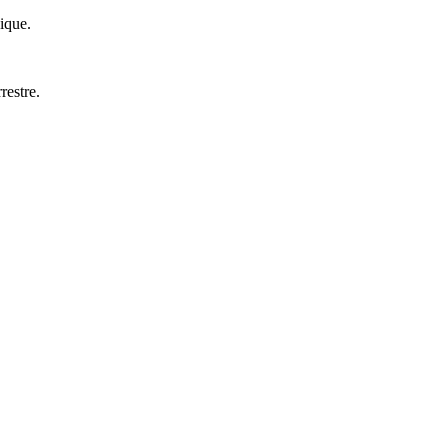
sique.
restre.