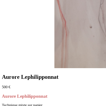
Aurore Lephilipponnat
500 €
Aurore Lephilipponnat
Technique mixte sur papier