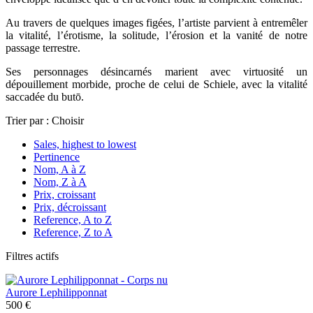
Au travers de quelques images figées, l’artiste parvient à entremêler
la vitalité, l’érotisme, la solitude, l’érosion et la vanité de notre
passage terrestre.
Ses personnages désincarnés marient avec virtuosité un
dépouillement morbide, proche de celui de Schiele, avec la vitalité
saccadée du butō.
Trier par :
Choisir
Sales, highest to lowest
Pertinence
Nom, A à Z
Nom, Z à A
Prix, croissant
Prix, décroissant
Reference, A to Z
Reference, Z to A
Filtres actifs
Aurore Lephilipponnat
500 €