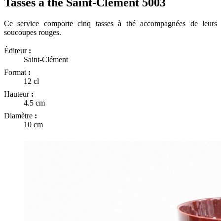
Tasses à thé Saint-Clément 5003
Ce service comporte cinq tasses à thé accompagnées de leurs
soucoupes rouges.
Éditeur
:
Saint-Clément
Format
:
12 cl
Hauteur
:
4.5 cm
Diamètre
:
10 cm