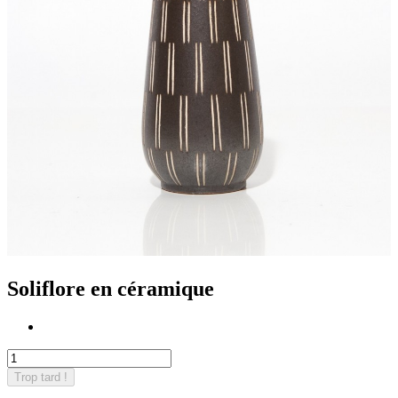
Soliflore en céramique
Trop tard !