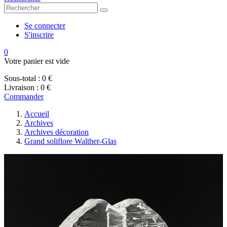
Se connecter
S'inscrire
0
Votre panier est vide
Sous-total :
0 €
Livraison :
0 €
Commander
Accueil
Archives
Archives décoration
Grand soliflore Walther-Glas