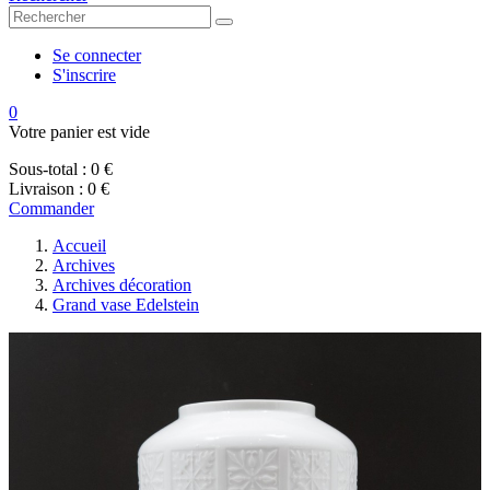
Se connecter
S'inscrire
0
Votre panier est vide
Sous-total :
0 €
Livraison :
0 €
Commander
Accueil
Archives
Archives décoration
Grand vase Edelstein