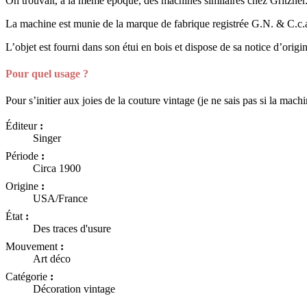
On trouvait, à la même époque, des machines similaires chez Gritzner
La machine est munie de la marque de fabrique registrée G.N. & C.c.
L’objet est fourni dans son étui en bois et dispose de sa notice d’origi
Pour quel usage ?
Pour s’initier aux joies de la couture vintage (je ne sais pas si la 
Éditeur
:
Singer
Période
:
Circa 1900
Origine
:
USA/France
État
:
Des traces d'usure
Mouvement
:
Art déco
Catégorie
:
Décoration vintage