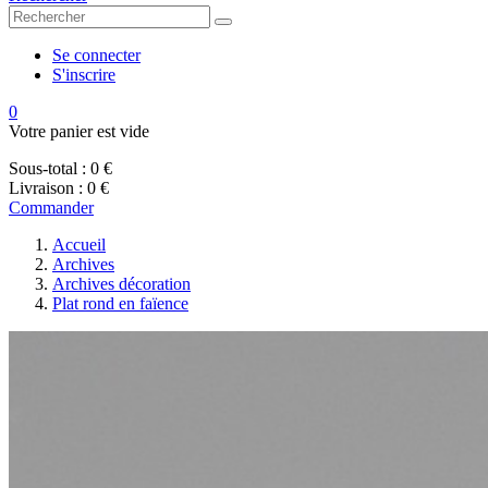
Se connecter
S'inscrire
0
Votre panier est vide
Sous-total :
0 €
Livraison :
0 €
Commander
Accueil
Archives
Archives décoration
Plat rond en faïence