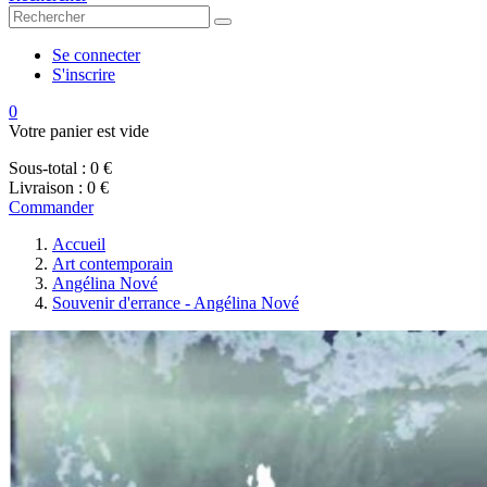
Se connecter
S'inscrire
0
Votre panier est vide
Sous-total :
0 €
Livraison :
0 €
Commander
Accueil
Art contemporain
Angélina Nové
Souvenir d'errance - Angélina Nové