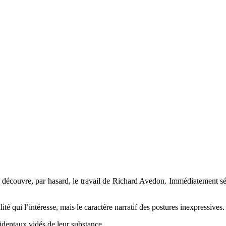
couvre, par hasard, le travail de Richard Avedon. Immédiatement séduit 
ité qui l’intéresse, mais le caractère narratif des postures inexpressives.
cidentaux vidés de leur substance.