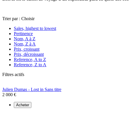
Trier par :
Choisir
Sales, highest to lowest
Pertinence
Nom, A à Z
Nom, Z à A
Prix, croissant
Prix, décroissant
Reference, A to Z
Reference, Z to A
Filtres actifs
Julien Dumas - Lost in Sans titre
2 000 €
Acheter