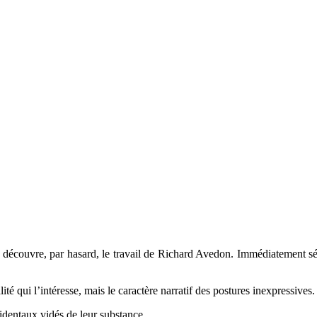
couvre, par hasard, le travail de Richard Avedon. Immédiatement séduit 
ité qui l’intéresse, mais le caractère narratif des postures inexpressives.
cidentaux vidés de leur substance.