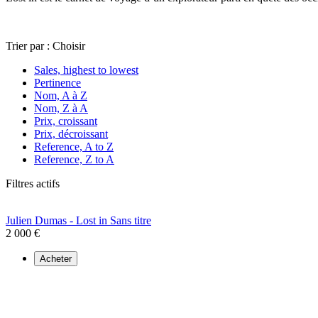
Trier par :
Choisir
Sales, highest to lowest
Pertinence
Nom, A à Z
Nom, Z à A
Prix, croissant
Prix, décroissant
Reference, A to Z
Reference, Z to A
Filtres actifs
Julien Dumas - Lost in Sans titre
2 000 €
Acheter