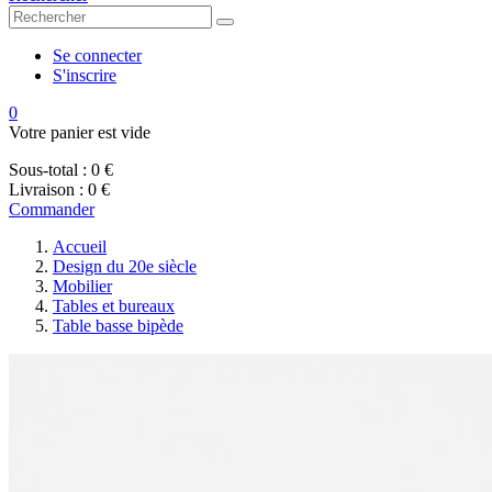
Se connecter
S'inscrire
0
Votre panier est vide
Sous-total :
0 €
Livraison :
0 €
Commander
Accueil
Design du 20e siècle
Mobilier
Tables et bureaux
Table basse bipède