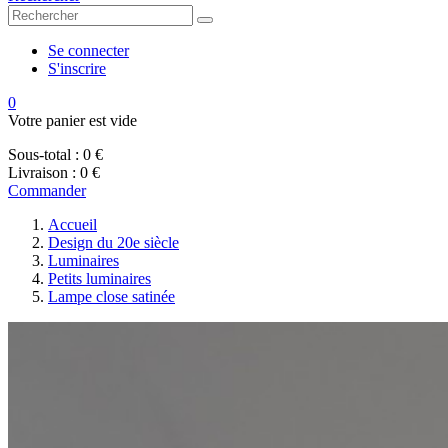
Se connecter
S'inscrire
0
Votre panier est vide
Sous-total :
0 €
Livraison :
0 €
Commander
Accueil
Design du 20e siècle
Luminaires
Petits luminaires
Lampe close satinée