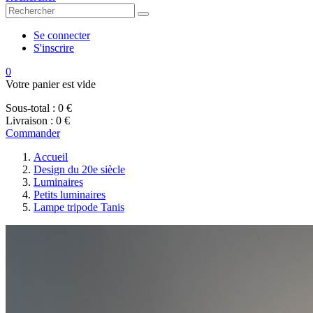
Se connecter
S'inscrire
0
Votre panier est vide
Sous-total :
0 €
Livraison :
0 €
Commander
Accueil
Design du 20e siècle
Luminaires
Petits luminaires
Lampe tripode Tanis