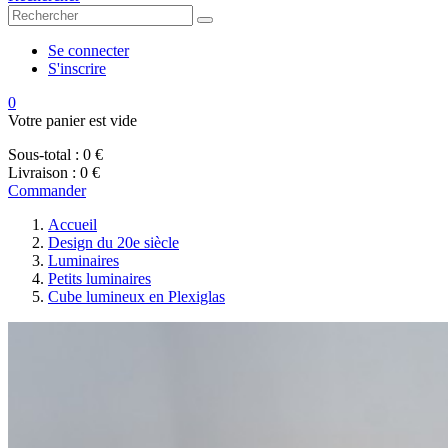
Se connecter
S'inscrire
0
Votre panier est vide
Sous-total :
0 €
Livraison :
0 €
Commander
Accueil
Design du 20e siècle
Luminaires
Petits luminaires
Cube lumineux en Plexiglas