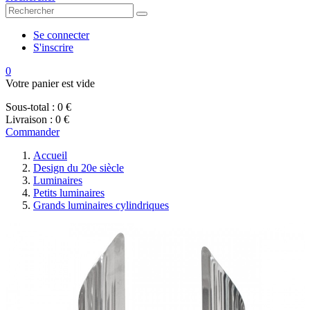
Se connecter
S'inscrire
0
Votre panier est vide
Sous-total :
0 €
Livraison :
0 €
Commander
Accueil
Design du 20e siècle
Luminaires
Petits luminaires
Grands luminaires cylindriques