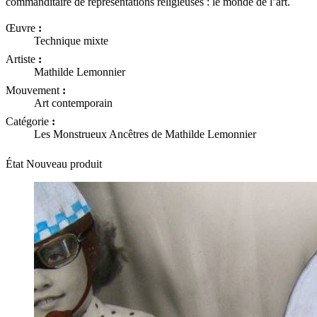
commanditaire de représentations religieuses : le monde de l’art.
Œuvre
:
Technique mixte
Artiste
:
Mathilde Lemonnier
Mouvement
:
Art contemporain
Catégorie
:
Les Monstrueux Ancêtres de Mathilde Lemonnier
État
Nouveau produit