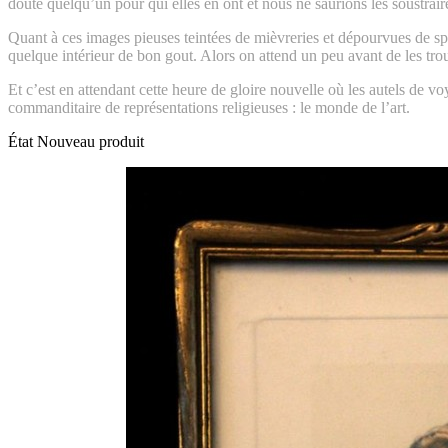
doute quelqu’un pour qui elles en ont et nous ne saurions les soustraire
Quant à ces images pieuses teintées de mièvreries et dépourvues de spir
quelque intérieur de bon gout. Alors on attend un peu avant de les tro
Et c’est en attendant cette heure de gloire nouvelle où les autels de
commanditaire de représentations religieuses : le monde de l’art.
État
Nouveau produit