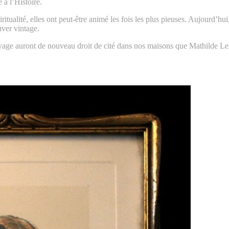
 à l’Histoire.
itualité, elles ont peut-être animé les fois les plus pieuses. Aujourd’hu
uver vintage.
 voyage auront de nouveau droit de cité dans nos maisons que Mathilde L