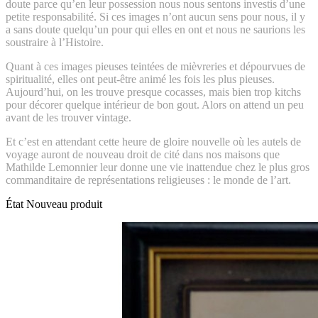
doute parce qu’en leur possession nous nous sentons investis d’une
petite responsabilité. Si ces images n’ont aucun sens pour nous, il y
a sans doute quelqu’un pour qui elles en ont et nous ne saurions les
soustraire à l’Histoire.
Quant à ces images pieuses teintées de mièvreries et dépourvues de
spiritualité, elles ont peut-être animé les fois les plus pieuses.
Aujourd’hui, on les trouve presque cocasses, mais bien trop kitchs
pour décorer quelque intérieur de bon gout. Alors on attend un peu
avant de les trouver vintage.
Et c’est en attendant cette heure de gloire nouvelle où les autels de
voyage auront de nouveau droit de cité dans nos maisons que
Mathilde Lemonnier leur donne une vie inattendue chez le plus gros
commanditaire de représentations religieuses : le monde de l’art.
État
Nouveau produit