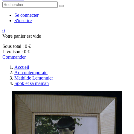
Se connecter
S'inscrire
0
Votre panier est vide
Sous-total :
0 €
Livraison :
0 €
Commander
Accueil
Art contemporain
Mathilde Lemonnier
Spok et sa maman