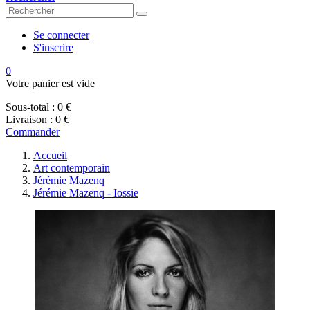
Se connecter
S'inscrire
0
Votre panier est vide
Sous-total :
0 €
Livraison :
0 €
Commander
Accueil
Art contemporain
Jérémie Mazenq
Jérémie Mazenq - Iossie