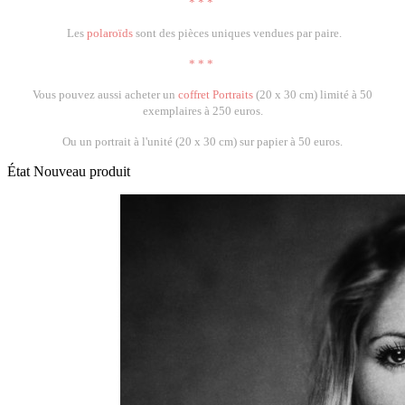
* * *
Les
polaroïds
sont des pièces uniques vendues par paire.
* * *
Vous pouvez aussi acheter un
coffret Portraits
(20 x 30 cm) limité à 50
exemplaires à 250 euros.
Ou un portrait à l'unité (20 x 30 cm) sur papier à 50 euros.
État
Nouveau produit