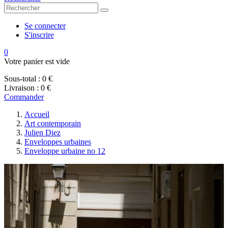
Se connecter
S'inscrire
0
Votre panier est vide
Sous-total :
0 €
Livraison :
0 €
Commander
Accueil
Art contemporain
Julien Diez
Enveloppes urbaines
Enveloppe urbaine no 12