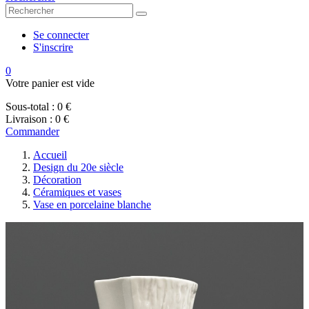
Se connecter
S'inscrire
0
Votre panier est vide
Sous-total :
0 €
Livraison :
0 €
Commander
Accueil
Design du 20e siècle
Décoration
Céramiques et vases
Vase en porcelaine blanche