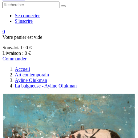
Se connecter
S'inscrire
0
Votre panier est vide
Sous-total :
0 €
Livraison :
0 €
Commander
Accueil
Art contemporain
Ayline Olukman
La baigneuse - Ayline Olukman