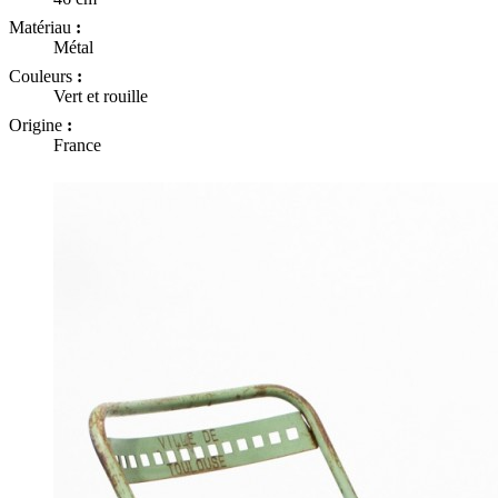
Matériau
:
Métal
Couleurs
:
Vert et rouille
Origine
:
France