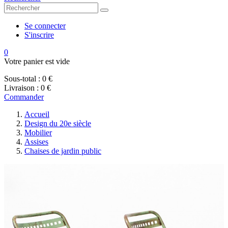
Se connecter
S'inscrire
0
Votre panier est vide
Sous-total :
0 €
Livraison :
0 €
Commander
Accueil
Design du 20e siècle
Mobilier
Assises
Chaises de jardin public