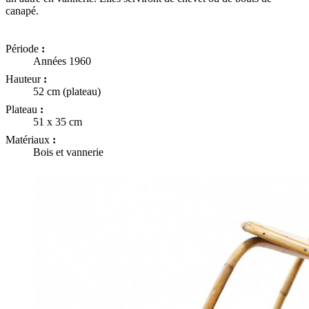
canapé.
Période
:
Années 1960
Hauteur
:
52 cm (plateau)
Plateau
:
51 x 35 cm
Matériaux
:
Bois et vannerie