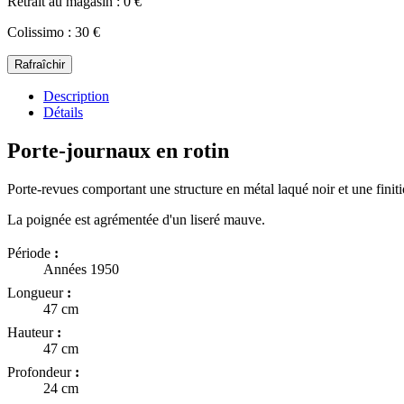
Retrait au magasin : 0 €
Colissimo : 30 €
Description
Détails
Porte-journaux en rotin
Porte-revues comportant une structure en métal laqué noir et une finiti
La poignée est agrémentée d'un liseré mauve.
Période
:
Années 1950
Longueur
:
47 cm
Hauteur
:
47 cm
Profondeur
:
24 cm