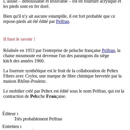
L'assise – déhoussable et lessivable – est en fourrure acrylique et
les pieds sont en fer doré.
Bien qu'il n'y ait aucune estampille, il est fort probable que ce
repose-pieds ait été édité par
Pelfran
.
Il faut le savoir !
Réalisée en 1953 par l'entreprise de peluche française
Pelfran
, la
chaise moumoute est devenue l'un des parangons du siège
kitch des années 1960.
La fourrure synthétique est le fruit de la collaboration de Peltex
Fibres avec Crylor, une marque de fibre chimique brevetée par la
maison Rhône-Poulenc.
Le mobilier créé par Peltex est édité sous le nom Pelfran, qui est la
contraction de
Pel
uche
Fran
çaise.
Éditeur
:
Très probablement Pelfran
Entretien
: