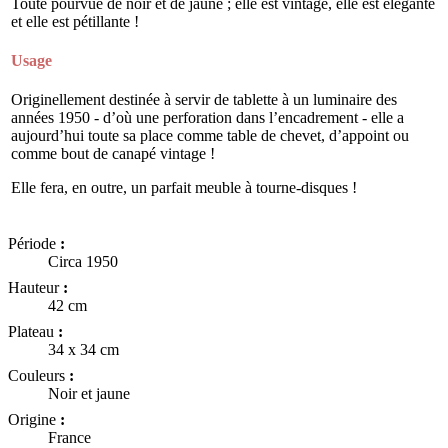
Toute pourvue de noir et de jaune ; elle est vintage, elle est élégante
et elle est pétillante !
Usage
Originellement destinée à servir de tablette à un luminaire des
années 1950 - d’où une perforation dans l’encadrement - elle a
aujourd’hui toute sa place comme table de chevet, d’appoint ou
comme bout de canapé vintage !
Elle fera, en outre, un parfait meuble à tourne-disques !
Période
:
Circa 1950
Hauteur
:
42 cm
Plateau
:
34 x 34 cm
Couleurs
:
Noir et jaune
Origine
:
France