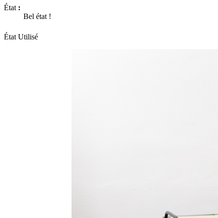
État
:
Bel état !
État
Utilisé