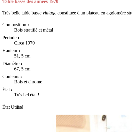
Table basse des années 1970
Très belle table basse
vintage
constituée d'un plateau en aggloméré strat
Composition
:
Bois stratifié et métal
Période
:
Circa 1970
Hauteur
:
51, 5 cm
Diamètre
:
67, 5 cm
Couleurs
:
Bois et chrome
État
:
Très bel état !
État
Utilisé