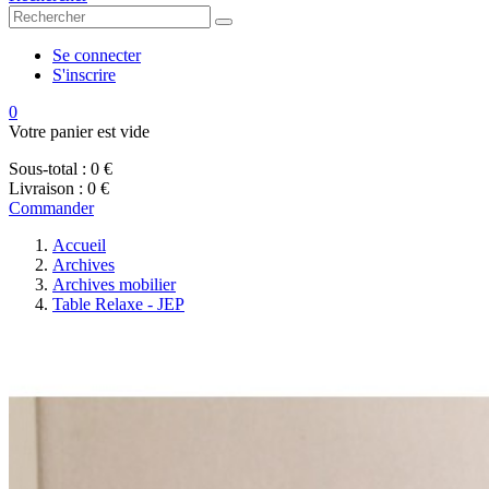
Se connecter
S'inscrire
0
Votre panier est vide
Sous-total :
0 €
Livraison :
0 €
Commander
Accueil
Archives
Archives mobilier
Table Relaxe - JEP