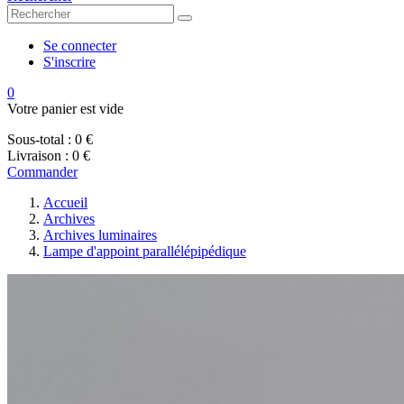
Se connecter
S'inscrire
0
Votre panier est vide
Sous-total :
0 €
Livraison :
0 €
Commander
Accueil
Archives
Archives luminaires
Lampe d'appoint parallélépipédique