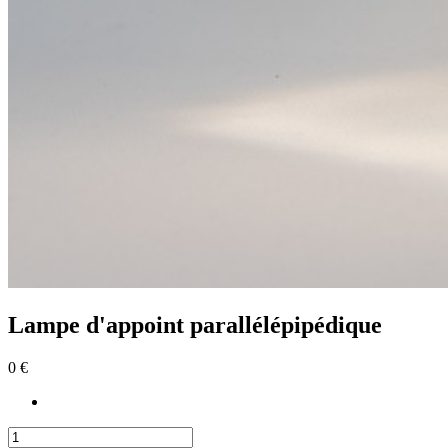
Lampe d'appoint parallélépipédique
0 €