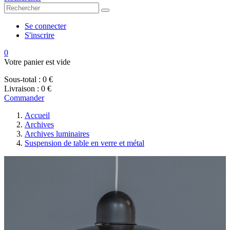
Se connecter
S'inscrire
0
Votre panier est vide
Sous-total :
0 €
Livraison :
0 €
Commander
Accueil
Archives
Archives luminaires
Suspension de table en verre et métal