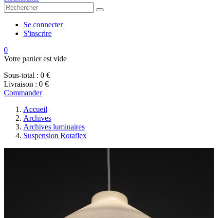
Se connecter
S'inscrire
0
Votre panier est vide
Sous-total :
0 €
Livraison :
0 €
Commander
Accueil
Archives
Archives luminaires
Suspension Rotaflex