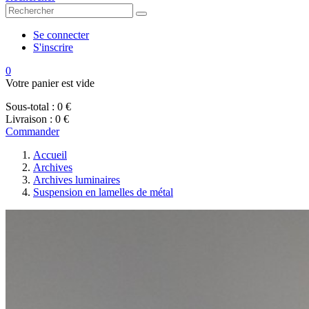
Se connecter
S'inscrire
0
Votre panier est vide
Sous-total :
0 €
Livraison :
0 €
Commander
Accueil
Archives
Archives luminaires
Suspension en lamelles de métal