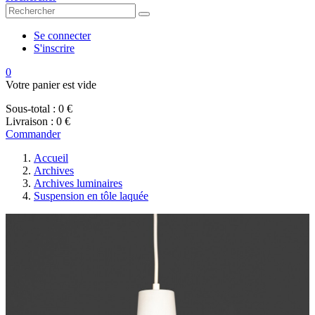
Se connecter
S'inscrire
0
Votre panier est vide
Sous-total :
0 €
Livraison :
0 €
Commander
Accueil
Archives
Archives luminaires
Suspension en tôle laquée